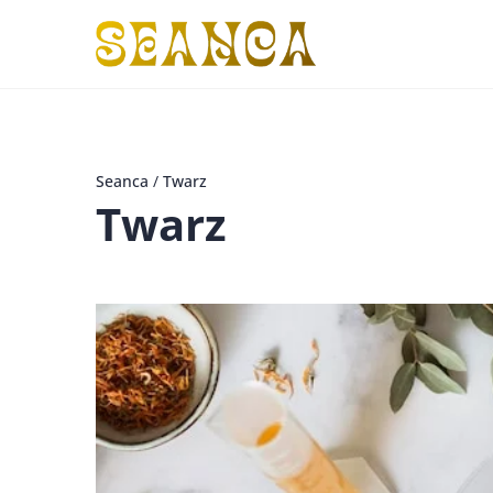
Seanca
/
Twarz
Twarz