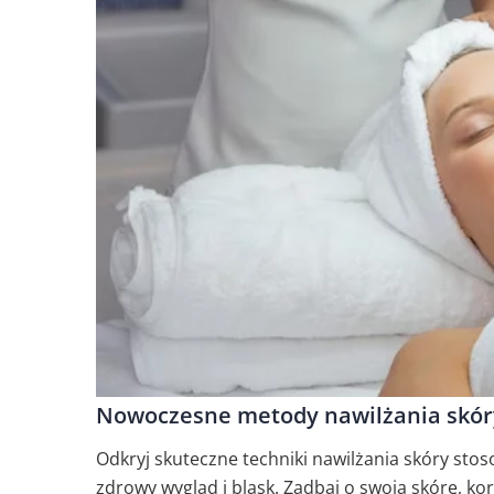
Nowoczesne metody nawilżania skór
Odkryj skuteczne techniki nawilżania skóry sto
zdrowy wygląd i blask. Zadbaj o swoją skórę, k