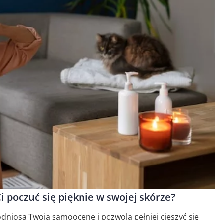
i poczuć się pięknie w swojej skórze?
odniosą Twoją samoocenę i pozwolą pełniej cieszyć się