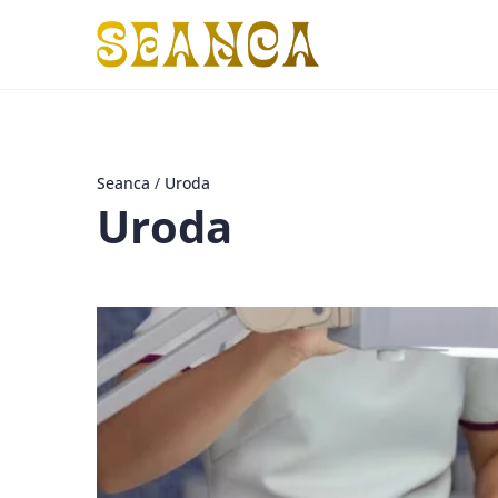
Seanca
/
Uroda
Uroda