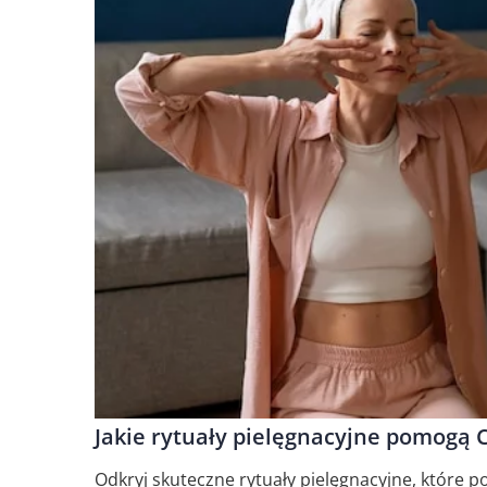
Jakie rytuały pielęgnacyjne pomogą C
Odkryj skuteczne rytuały pielęgnacyjne, które p