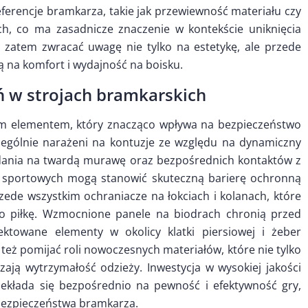
erencje bramkarza, takie jak przewiewność materiału czy
 co ma zasadnicze znaczenie w kontekście uniknięcia
 zatem zwracać uwagę nie tylko na estetykę, ale przede
ją na komfort i wydajność na boisku.
ń w strojach bramkarskich
ym elementem, który znacząco wpływa na bezpieczeństwo
ególnie narażeni na kontuzje ze względu na dynamiczny
adania na twardą murawę oraz bezpośrednich kontaktów z
w sportowych mogą stanowić skuteczną barierę ochronną
ede wszystkim ochraniacze na łokciach i kolanach, które
po piłkę. Wzmocnione panele na biodrach chronią przed
jektowane elementy w okolicy klatki piersiowej i żeber
eż pomijać roli nowoczesnych materiałów, które nie tylko
zają wytrzymałość odzieży. Inwestycja w wysokiej jakości
ekłada się bezpośrednio na pewność i efektywność gry,
 bezpieczeństwa bramkarza.