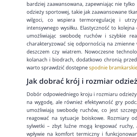
bardziej zaawansowana, zapewniając nie tylko 
odzieży sportowej, takie jak zaawansowane tk
wilgoci, co wspiera termoregulację i utr
intensywnego wysiłku. Elastyczność to kolejna
umożliwiając swobodę ruchów i szybkie rea
charakteryzować się odpornością na zmienne 
deszczem czy wiatrem. Nowoczesne technolog
kolanach i biodrach, dodatkowo chronią przed o
warto sprawdzić dostępne
spodnie bramkarski
Jak dobrać krój i rozmiar odzie
Dobór odpowiedniego kroju i rozmiaru odzieży 
na wygodę, ale również efektywność gry podc
umożliwiają swobodę ruchów, co jest szczeg
reagować na sytuacje boiskowe. Rozmiary o
sylwetki – zbyt luźne mogą krępować ruchy, 
wpływie na komfort termiczny i funkcjonowan