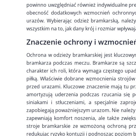
powinno uwzględniać również indywidualne pref
obecność dodatkowych wzmocnień ochronnych,
urazów. Wybierając odzież bramkarską, należy
wszystkim na to, jak dany krój i rozmiar wpływa
Znaczenie ochrony i wzmocnie
Ochrona w odzieży bramkarskiej jest kluczow
bramkarza podczas meczu. Bramkarze są szcz
charakter ich roli, która wymaga częstego up
piłką. Właściwie dobrane wzmocnienia strojó
przed urazami. Kluczowe znaczenie mają tu prz
amortyzują uderzenia podczas rzucania się 
siniakami i stłuczeniami, a specjalnie zapro
zapobiegają poważniejszym urazom. Nie należy t
zapewniają komfort noszenia, ale także zwięks
stroje bramkarskie ze wzmożoną ochroną prz
redukując ryzyko kontuzji i podnosząc poziom