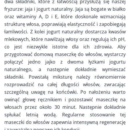
dwa składniki, które z łatwością przysłużą się naszej
fryzurze: jaja i jogurt naturalny. Jaja są bogate w białko
oraz witaminy A, D i E, które doskonale wzmacniają
strukturę włosa, poprawiają elastyczność i zapobiegają
łamliwości. Z kolei jogurt naturalny dostarcza kwasów
mlekowych, które nawilżają włosy oraz regulują ich pH,
co jest niezwykle istotne dla ich zdrowia. Aby
przygotować domową maseczkę do włosów, wystarczy
połączyć jedno jajko z dwoma łyżkami jogurtu
naturalnego, a następnie dokładnie wymieszać
składniki. Powstałą miksturę należy równomiernie
rozprowadzić na całej długości włosów, zwracając
szczególną uwagę na końcówki. Po nałożeniu warto
owinąć głowę ręcznikiem i pozostawić maseczkę na
włosach przez około 30 minut. Następnie dokładnie
spłukać letnią wodą. Regularne stosowanie tej
maseczki do włosów zapewnia intensywną regenerację
i zauważalną poprawę ich kondycji.