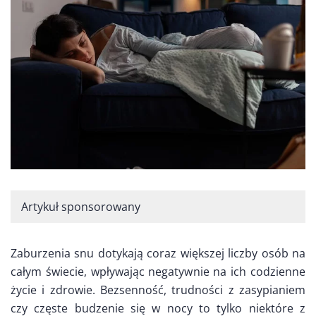
Artykuł sponsorowany
Zaburzenia snu dotykają coraz większej liczby osób na
całym świecie, wpływając negatywnie na ich codzienne
życie i zdrowie. Bezsenność, trudności z zasypianiem
czy częste budzenie się w nocy to tylko niektóre z