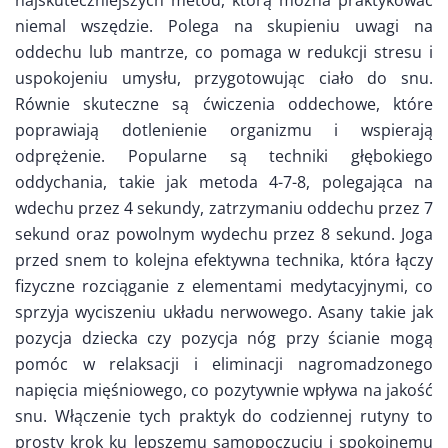
najskuteczniejszych metod, którą można praktykować
niemal wszędzie. Polega na skupieniu uwagi na
oddechu lub mantrze, co pomaga w redukcji stresu i
uspokojeniu umysłu, przygotowując ciało do snu.
Równie skuteczne są ćwiczenia oddechowe, które
poprawiają dotlenienie organizmu i wspierają
odprężenie. Popularne są techniki głębokiego
oddychania, takie jak metoda 4-7-8, polegająca na
wdechu przez 4 sekundy, zatrzymaniu oddechu przez 7
sekund oraz powolnym wydechu przez 8 sekund. Joga
przed snem to kolejna efektywna technika, która łączy
fizyczne rozciąganie z elementami medytacyjnymi, co
sprzyja wyciszeniu układu nerwowego. Asany takie jak
pozycja dziecka czy pozycja nóg przy ścianie mogą
pomóc w relaksacji i eliminacji nagromadzonego
napięcia mięśniowego, co pozytywnie wpływa na jakość
snu. Włączenie tych praktyk do codziennej rutyny to
prosty krok ku lepszemu samopoczuciu i spokojnemu