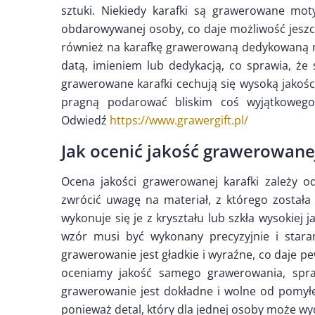
sztuki. Niekiedy karafki są grawerowane mot
obdarowywanej osoby, co daje możliwość jeszcz
również na karafkę grawerowaną dedykowaną na
datą, imieniem lub dedykacją, co sprawia, że 
grawerowane karafki cechują się wysoką jakośc
pragną podarować bliskim coś wyjątkowego.
Odwiedź
https://www.grawergift.pl/
Jak ocenić jakość grawerowanej
Ocena jakości grawerowanej karafki zależy o
zwrócić uwagę na materiał, z którego została
wykonuje się je z kryształu lub szkła wysokiej
wzór musi być wykonany precyzyjnie i staran
grawerowanie jest gładkie i wyraźne, co daje pe
oceniamy jakość samego grawerowania, spraw
grawerowanie jest dokładne i wolne od pomył
ponieważ detal, który dla jednej osoby może wy