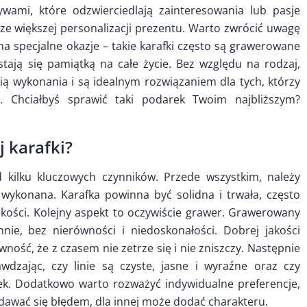
ywami, które odzwierciedlają zainteresowania lub pasje
e większej personalizacji prezentu. Warto zwrócić uwagę
 specjalne okazje – takie karafki często są grawerowane
stają się pamiątką na całe życie. Bez względu na rodzaj,
ią wykonania i są idealnym rozwiązaniem dla tych, którzy
 Chciałbyś sprawić taki podarek Twoim najbliższym?
 karafki?
d kilku kluczowych czynników. Przede wszystkim, należy
 wykonana. Karafka powinna być solidna i trwała, często
 jakości. Kolejny aspekt to oczywiście grawer. Grawerowany
nie, bez nierówności i niedoskonałości. Dobrej jakości
wność, że z czasem nie zetrze się i nie zniszczy. Następnie
dzając, czy linie są czyste, jasne i wyraźne oraz czy
ek. Dodatkowo warto rozważyć indywidualne preferencje,
dawać się błędem, dla innej może dodać charakteru.