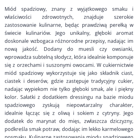
Miód spadziowy, znany z wyjątkowego smaku i
właściwości zdrowotnych, znajduje szerokie
zastosowanie kulinarne, będąc prawdziwą perełką w
świecie kulinariów. Jego unikalny, głęboki aromat
doskonale wzbogaca różnorodne przepisy, nadając im
nową jakość. Dodany do muesli czy owsianki,
wprowadza subtelną słodycz, która idealnie komponuje
się z orzechami i suszonymi owocami. W cukiernictwie
miód spadziowy wykorzystuje się jako składnik ciast,
ciastek i deserów, gdzie zastępuje tradycyjny cukier,
nadając wypiekom nie tylko głęboki smak, ale i piękny
kolor. Sałatki z dodatkiem dressingu na bazie miodu
spadziowego zyskują niepowtarzalny charakter,
idealnie łącząc się z oliwą i sokiem z cytryny. Jego
dodatek do marynat do mięs, zwłaszcza dziczyzny,
podkreśla smak potraw, dodając im lekko karmelowego
posmaku. Kulinarne zastosowania miodu spadziowego