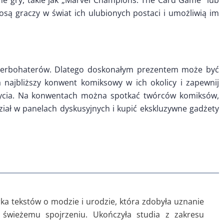
 gry, takie jak „Marvel Champions: The Card Game” lub
są graczy w świat ich ulubionych postaci i umożliwią im
erbohaterów. Dlatego doskonałym prezentem może być
a najbliższy konwent komiksowy w ich okolicy i zapewnij
ycia. Na konwentach można spotkać twórców komiksów,
iał w panelach dyskusyjnych i kupić ekskluzywne gadżety
rka tekstów o modzie i urodzie, która zdobyła uznanie
świeżemu spojrzeniu. Ukończyła studia z zakresu