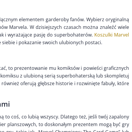
łącznym elementem garderoby fanów. Wybierz oryginalną
lmów Marvela. W dzisiejszych czasach można znaleźć wiele
ak i wyrażające pasję do superbohaterów.
Koszulki Marvel
iebie i pokazanie swoich ulubionych postaci.
ytać, to prezentowanie mu komiksów i powieści graficznych
 komiksu z ulubioną serią superbohaterską lub skompletuj
również oferują głębsze historie i rozwinięte fabuły, które
ami
 to coś, co lubią wszyscy. Dlatego też, jeśli twój zapalony
gier planszowych, to doskonałym prezentem mogą być gry