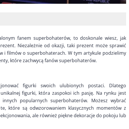
palonym fanem superbohaterów, to doskonale wiesz, jak
ezent. Niezależnie od okazji, taki prezent może sprawić
 i filmów o superbohaterach. W tym artykule podzielimy
enty, które zachwycą fanów superbohaterów.
jonować figurki swoich ulubionych postaci. Dlatego
kalnej figurki, która zaspokoi ich pasję. Na rynku jest
i innych popularnych superbohaterów. Możesz wybrać
ub te, które są odwzorowaniem klasycznych momentów z
olekcjonowania, ale również piękne dekoracje do pokoju lub