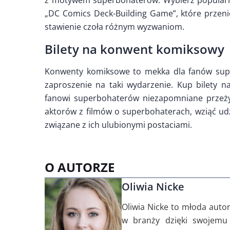
z motywem superbohaterów. Wybierz popularne
„DC Comics Deck-Building Game”, które przenio
stawienie czoła różnym wyzwaniom.
Bilety na konwent komiksowy
Konwenty komiksowe to mekka dla fanów sup
zaproszenie na taki wydarzenie. Kup bilety n
fanowi superbohaterów niezapomniane przeż
aktorów z filmów o superbohaterach, wziąć udz
związane z ich ulubionymi postaciami.
O AUTORZE
Oliwia Nicke
Oliwia Nicke to młoda auto
w branży dzięki swojemu 