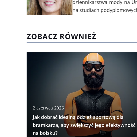
dziennikarstwa mody na Un
na studiach podyplomowych 
ZOBACZ RÓWNIEŻ
2 czerwca 2026
Jak dobrać idealną odzież sportową dla
bramkarza, aby zwiększyć jego efektywność
na boisku?