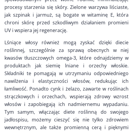
procesy starzenia się skóry. Zielone warzywa liściaste,
jak szpinak i jarmuż, są bogate w witaminę E, która
chroni skórę przed szkodliwym działaniem promieni
UV i wspiera jej regenerację.
Lśniące włosy również mogą zyskać dzięki diecie
roślinnej, szczególnie za sprawą obecnych w niej
kwasów tłuszczowych omega-3, które odnajdziemy w
produktach jak siemię lniane i orzechy włoskie.
Składniki te pomagają w utrzymaniu odpowiedniego
nawilżenia i elastyczności włosów, redukując ich
łamliwość. Ponadto cynk i żelazo, zawarte w roślinach
strączkowych i orzechach, wspierają zdrowy wzrost
włosów i zapobiegają ich nadmiernemu wypadaniu.
Tym samym, włączając diete roślinną do swojego
jadłospisu, możemy cieszyć się nie tylko zdrowiem
wewnętrznym, ale także promienną cerą i pięknymi